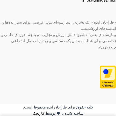
info@idmagazine.ir
نوشته‌ه
پنجره‌
«طراحان ایده»، یک نشریه‌ی بینارشته‌ای‌ست؛ فرصتی برای نشر ایده‌ها و
رویداد
اندیشه‌های ارزشمند...
بینارشته‌ای یعنی؛ «تلفیق دانش، روش و تجاربِ دو یا چند حوزه‌ی علمی و
پادکس
تخصصی برای شناخت و حل یک مسئله‌ی پیچیده یا معضل اجتماعی
چندوجهی».
پس‌تو
درباره
راه‌های
کلیه حقوق برای طراحان ایده محفوظ است.
ساخته شده با ❤️ توسط
کارنجک